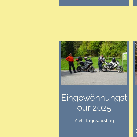
Eingewöhnungst
our 2025
Ziel: Tagesausflug