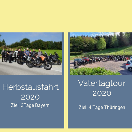
Vatertagtour
Herbstausfahrt
2020
2020
Ziel 3Tage Bayern
Ziel 4 Tage Thüringen