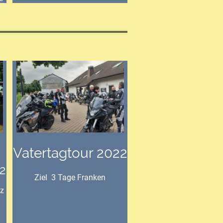
Vatertagtour 2022
2
Ziel 3 Tage Franken
z