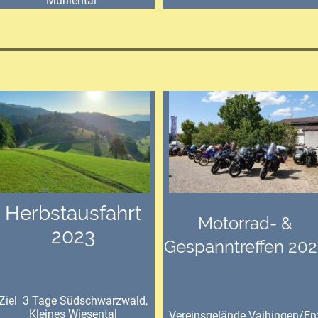
Mühlental
Herbstausfahrt
Motorrad- &
2023
Gespanntreffen 202
Ziel 3 Tage Südschwarzwald,
Kleines Wiesental
Vereinsgelände Vaihingen/En