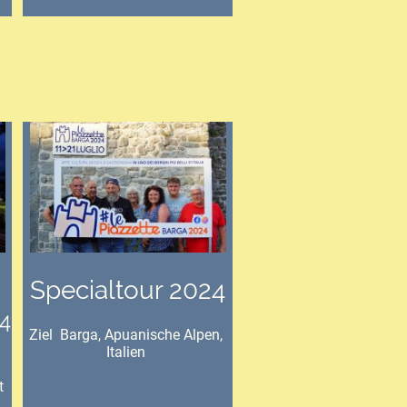
Specialtour 2024
4
Ziel Barga, Apuanische Alpen,
Italien
t