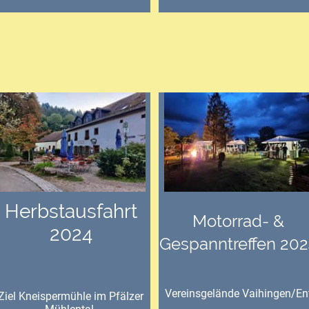
Herbstausfahrt
Motorrad- &
2024
Gespanntreffen 202
Vereinsgelände Vaihingen/En
Ziel Kneispermühle im Pfälzer