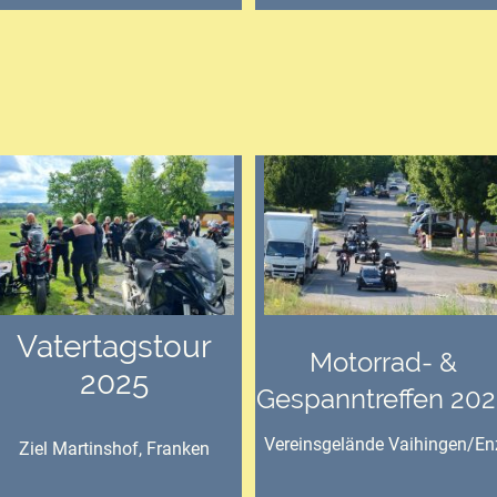
Vatertagstour
Motorrad- &
2025
Gespanntreffen 202
Vereinsgelände Vaihingen/En
Ziel Martinshof, Franken