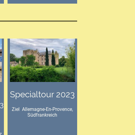
Specialtour 2023
3
Ziel Allemagne-En-Provence,
Südfrankreich
z