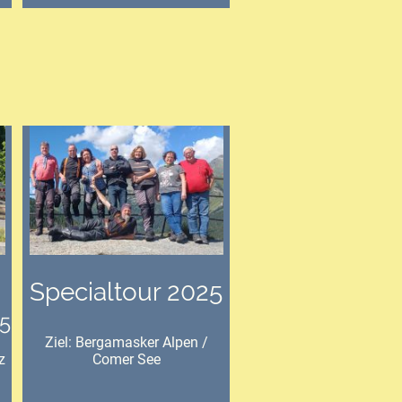
Specialtour 2025
5
Ziel: Bergamasker Alpen /
z
Comer See