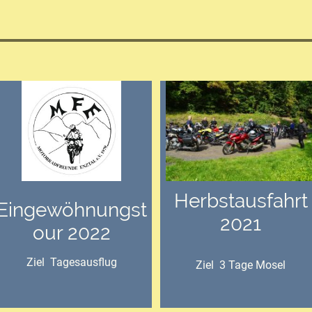
Herbstausfahrt
Eingewöhnungst
2021
our 2022
Ziel Tagesausflug
Ziel 3 Tage Mosel