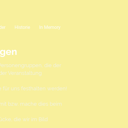
der
Historie
In Memory
ngen
Personengruppen, die der
der Veranstaltung
 für uns festhalten werden!
w mit bzw. mache dies beim
cke, die wir im Bild