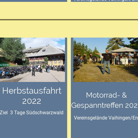
Herbstausfahrt
Motorrad- &
2022
Gespanntreffen 202
Ziel 3 Tage Südschwarzwald
Vereinsgelände Vaihingen/En